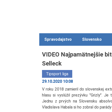
Spravodajstvo
Slovensko
VIDEO Najpamätnejšie bit
Selleck
Tipsport liga
29.10.2020 10:08
V roku 2018 zamieril do slovenskej extr
hlasu si vyslúžil prezývku "Grizly". J
Jednu z prvých na Slovensku absolvo
Vladislava Habala si ho zobral do parád