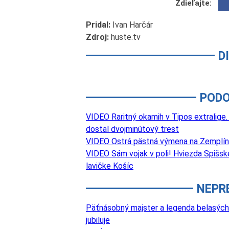
Zdieľajte:
Pridal:
Ivan Harčár
Zdroj:
huste.tv
D
PODO
VIDEO Raritný okamih v Tipos extralige.
dostal dvojminútový trest
VIDEO Ostrá pästná výmena na Zemplíne.
VIDEO Sám vojak v poli! Hviezda Spišske
lavičke Košíc
NEPR
Päťnásobný majster a legenda belasých
jubiluje