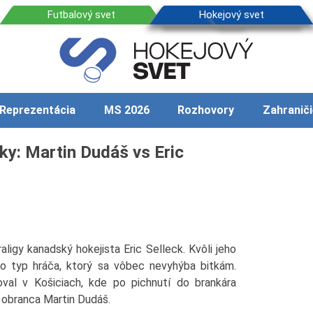
Reprezentácia
MS 2026
Rozhovory
Zahraniči
ky: Martin Dudáš vs Eric
aligy kanadský hokejista Eric Selleck. Kvôli jeho
e to typ hráča, ktorý sa vôbec nevyhýba bitkám.
val v Košiciach, kde po pichnutí do brankára
y obranca Martin Dudáš.