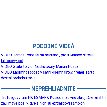
PODOBNÉ VIDEÁ
VIDEO Tomáš Pobežal sa nezľakol, proti Kanade strelil
lakrosový gól
VIDEO Stále to vie! Neskutočný Marián Hossa
VIDEO Enormná radosť v šatni osemnástky, tréner Tartaľ
dostal poriadnu ranu
NEPREHLIADNITE
Treťoligový tím HK ESMARK Košice masívne zbrojí. Oznámil tri
zaujímavé posily, dve z nich sú extraligoví šampióni