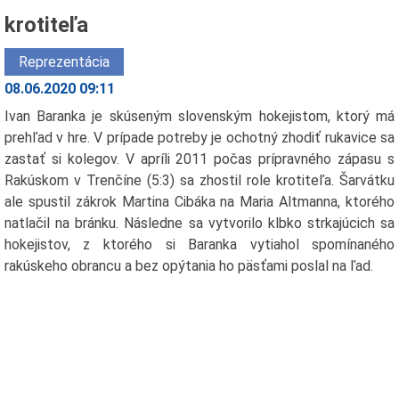
krotiteľa
Reprezentácia
08.06.2020 09:11
Ivan Baranka je skúseným slovenským hokejistom, ktorý má
prehľad v hre. V prípade potreby je ochotný zhodiť rukavice sa
zastať si kolegov. V apríli 2011 počas prípravného zápasu s
Rakúskom v Trenčíne (5:3) sa zhostil role krotiteľa. Šarvátku
ale spustil zákrok Martina Cibáka na Maria Altmanna, ktorého
natlačil na bránku. Následne sa vytvorilo klbko strkajúcich sa
hokejistov, z ktorého si Baranka vytiahol spomínaného
rakúskeho obrancu a bez opýtania ho päsťami poslal na ľad.