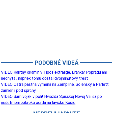
PODOBNÉ VIDEÁ
VIDEO Raritný okamih v Tipos extralige. Brankár Popradu ani
nechytal, napriek tomu dostal dvojminútový trest
VIDEO Ostrá pästná výmena na Zemplíne. Solenský a Parlett
zamierili pod sprchy
VIDEO Sám vojak v poli! Hviezda Spišskej Novej Vsi sa po
nešetrnom zákroku ocitla na lavičke Košíc