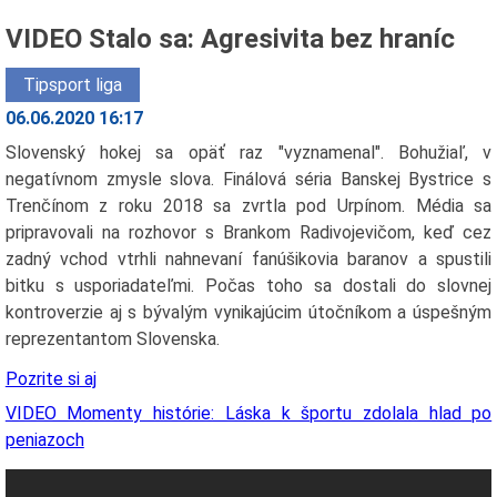
VIDEO Stalo sa: Agresivita bez hraníc
Tipsport liga
06.06.2020 16:17
Slovenský hokej sa opäť raz "vyznamenal". Bohužiaľ, v
negatívnom zmysle slova. Finálová séria Banskej Bystrice s
Trenčínom z roku 2018 sa zvrtla pod Urpínom. Média sa
pripravovali na rozhovor s Brankom Radivojevičom, keď cez
zadný vchod vtrhli nahnevaní fanúšikovia baranov a spustili
bitku s usporiadateľmi. Počas toho sa dostali do slovnej
kontroverzie aj s bývalým vynikajúcim útočníkom a úspešným
reprezentantom Slovenska.
Pozrite si aj
VIDEO Momenty histórie: Láska k športu zdolala hlad po
peniazoch