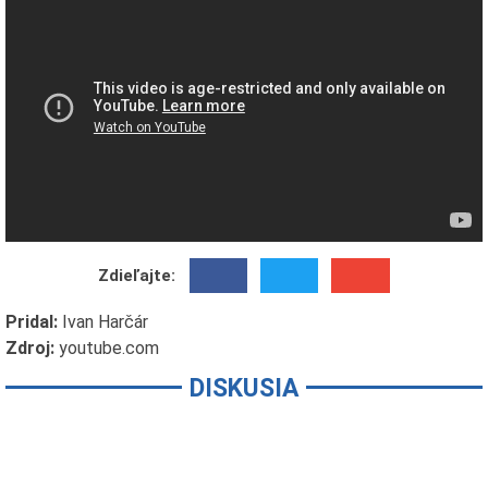
Zdieľajte:
Pridal:
Ivan Harčár
Zdroj:
youtube.com
DISKUSIA