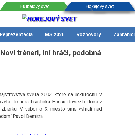
Reprezentácia
MS 2026
Rozhovory
Zahraniči
oví tréneri, iní hráči, podobná
ajstrovstvá sveta 2003, ktoré sa uskutočnili v
ového trénera Františka Hossu doviezlo domov
zbierku. V súboji o 3. miesto sme vyhrali nad
edomí Pavol Demitra.