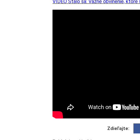
VIDEO Stalo sa: Vážne obvinenie, ktoré
Zdieľajte: