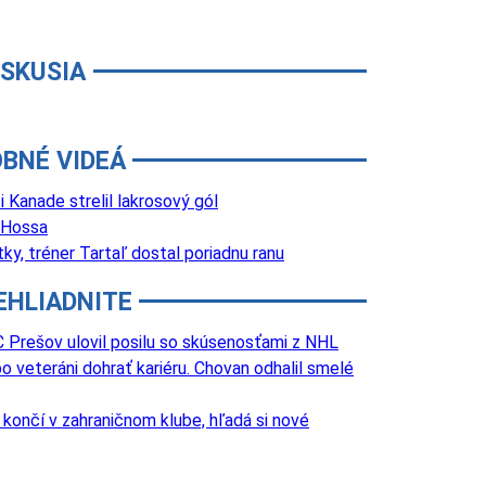
ISKUSIA
BNÉ VIDEÁ
Kanade strelil lakrosový gól
 Hossa
y, tréner Tartaľ dostal poriadnu ranu
EHLIADNITE
 Prešov ulovil posilu so skúsenosťami z NHL
o veteráni dohrať kariéru. Chovan odhalil smelé
k končí v zahraničnom klube, hľadá si nové