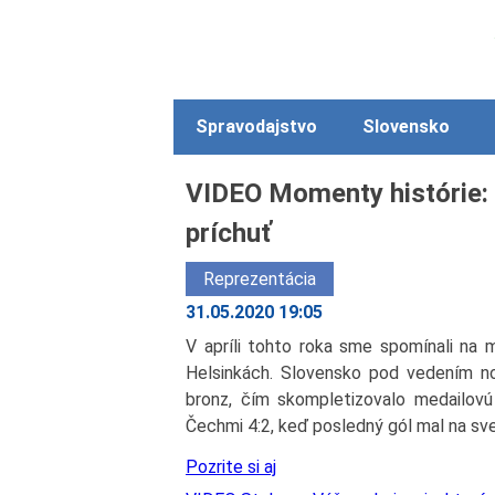
Spravodajstvo
Slovensko
VIDEO Momenty histórie: N
príchuť
Reprezentácia
31.05.2020 19:05
V apríli tohto roka sme spomínali na m
Helsinkách. Slovensko pod vedením n
bronz, čím skompletizovalo medailovú 
Čechmi 4:2, keď posledný gól mal na sv
Pozrite si aj