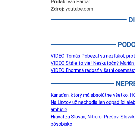
Pridal:
Ivan Harčár
Zdroj:
youtube.com
D
PODO
VIDEO Tomáš Pobežal sa nezľakol, proti 
VIDEO Stále to vie! Neskutočný Marián
VIDEO Enormná radosť v šatni osemnástk
NEPR
Kanaďan, ktorý má absolútne všetko: HC
Na Liptov už nechodia len odpadlíci aleb
ambície
Hrával za Slovan, Nitru či Prešov. Slová
pôsobisko