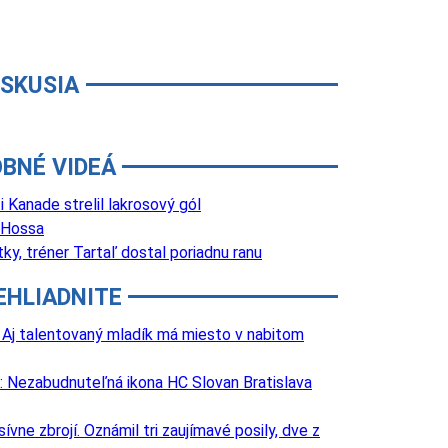
ISKUSIA
BNÉ VIDEÁ
Kanade strelil lakrosový gól
 Hossa
y, tréner Tartaľ dostal poriadnu ranu
EHLIADNITE
 Aj talentovaný mladík má miesto v nabitom
: Nezabudnuteľná ikona HC Slovan Bratislava
e zbrojí. Oznámil tri zaujímavé posily, dve z