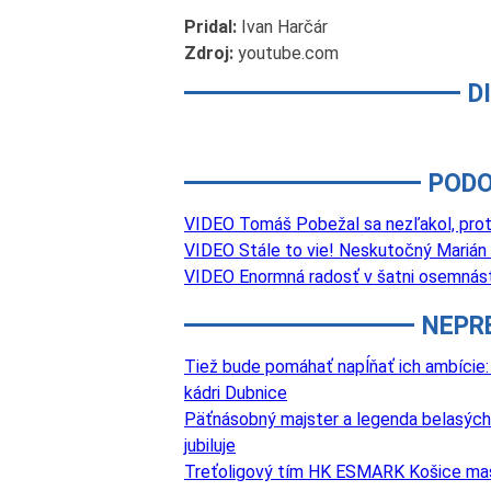
Pridal:
Ivan Harčár
Zdroj:
youtube.com
D
PODO
VIDEO Tomáš Pobežal sa nezľakol, proti 
VIDEO Stále to vie! Neskutočný Marián
VIDEO Enormná radosť v šatni osemnástk
NEPR
Tiež bude pomáhať napĺňať ich ambície:
kádri Dubnice
Päťnásobný majster a legenda belasých
jubiluje
Treťoligový tím HK ESMARK Košice masívn