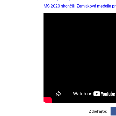
MS 2020 skončili: Zemiaková medaila p
Zdieľajte: