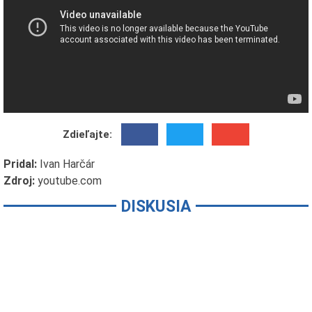
Zdieľajte:
Pridal:
Ivan Harčár
Zdroj:
youtube.com
DISKUSIA