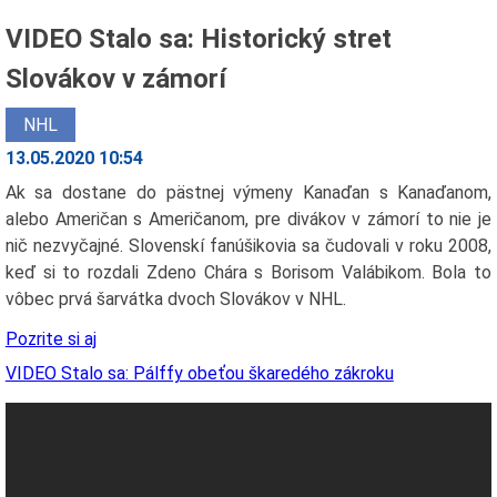
VIDEO Stalo sa: Historický stret
Slovákov v zámorí
NHL
13.05.2020 10:54
Ak sa dostane do pästnej výmeny Kanaďan s Kanaďanom,
alebo Američan s Američanom, pre divákov v zámorí to nie je
nič nezvyčajné. Slovenskí fanúšikovia sa čudovali v roku 2008,
keď si to rozdali Zdeno Chára s Borisom Valábikom. Bola to
vôbec prvá šarvátka dvoch Slovákov v NHL.
Pozrite si aj
VIDEO Stalo sa: Pálffy obeťou škaredého zákroku