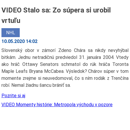
VIDEO Stalo sa: Zo súpera si urobil
vrtuľu
NHL
10.05.2020 14:02
Slovenský obor v zámorí Zdeno Chára sa nikdy nevyhýbal
bitkám. Jednu netradičnú predviedol 31. januára 2004. Vtedy
ako hráč Ottawy Senators schmatol do rúk hráča Toronta
Maple Leafs Bryana McCabea. Výsledok? Chárov súper v tom
momente zrejme si neuvedomoval, čo s ním rodák z Trenčína
robí. Nemal žiadnu šancu brániť sa.
Pozrite si aj
VIDEO Momenty histórie: Metropola východu v pozore