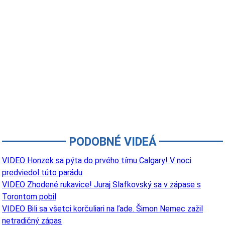
PODOBNÉ VIDEÁ
VIDEO Honzek sa pýta do prvého tímu Calgary! V noci
predviedol túto parádu
VIDEO Zhodené rukavice! Juraj Slafkovský sa v zápase s
Torontom pobil
VIDEO Bili sa všetci korčuliari na ľade. Šimon Nemec zažil
netradičný zápas