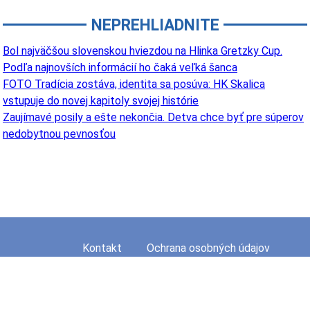
NEPREHLIADNITE
Bol najväčšou slovenskou hviezdou na Hlinka Gretzky Cup.
Podľa najnovších informácií ho čaká veľká šanca
FOTO Tradícia zostáva, identita sa posúva: HK Skalica
vstupuje do novej kapitoly svojej histórie
Zaujímavé posily a ešte nekončia. Detva chce byť pre súperov
nedobytnou pevnosťou
Kontakt
Ochrana osobných údajov
Mapa stránky