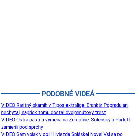
PODOBNÉ VIDEÁ
VIDEO Raritný okamih v Tipos extralige. Brankár Popradu ani
nechytal, napriek tomu dostal dvojminútový trest
VIDEO Ostrá pästná výmena na Zemplíne. Solenský a Parlett
zamierili pod sprchy
VIDEO Sám vojak v poli! Hviezda Spišskej Novej Vsi sa po