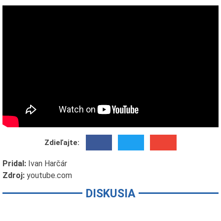
Zdieľajte:
Pridal:
Ivan Harčár
Zdroj:
youtube.com
DISKUSIA