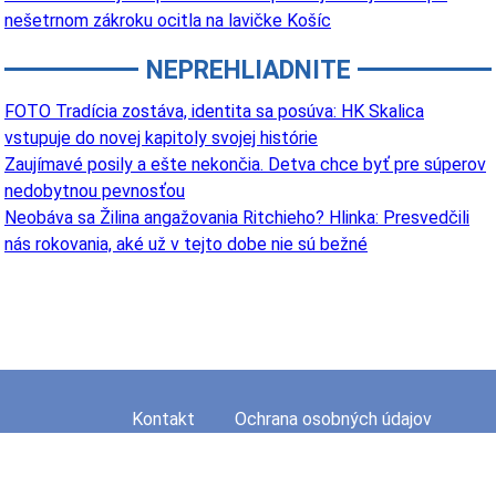
nešetrnom zákroku ocitla na lavičke Košíc
NEPREHLIADNITE
FOTO Tradícia zostáva, identita sa posúva: HK Skalica
vstupuje do novej kapitoly svojej histórie
Zaujímavé posily a ešte nekončia. Detva chce byť pre súperov
nedobytnou pevnosťou
Neobáva sa Žilina angažovania Ritchieho? Hlinka: Presvedčili
nás rokovania, aké už v tejto dobe nie sú bežné
Kontakt
Ochrana osobných údajov
Mapa stránky