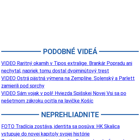
PODOBNÉ VIDEÁ
VIDEO Raritný okamih v Tipos extralige. Brankár Popradu ani
nechytal, napriek tomu dostal dvojminútový trest
VIDEO Ostrá pästná výmena na Zemplíne. Solenský a Parlett
zamierili pod sprchy
VIDEO Sám vojak v poli! Hviezda Spišskej Novej Vsi sa po
nešetrnom zákroku ocitla na lavičke Košíc
NEPREHLIADNITE
FOTO Tradícia zostáva, identita sa posúva: HK Skalica
vstupuje do novej kapitoly svojej histórie