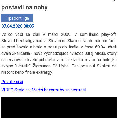
postavil na nohy
Tipsport liga
07.04.2020 08:05
Veľké veci sa diali v marci 2009. V semifinále play-off
Slovnaft extraligy narazil Slovan na Skalicu. Na domácom ľade
sa predĺžovalo a hralo o postup do finále. V čase 69:04 udreli
dvaja Skaličania - nová vychádzajúca hviezda Juraj Mikúš, ktorý
naservíroval skvelú prihrávku z rohu klziska rovno na hokejku
svojho "učiteľa" Žigmunda Pálffyho. Ten posunul Skalicu do
historického finále extraligy.
Pozrite si aj
VIDEO Stalo sa: Medzi boxermi by sa nestratil