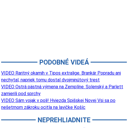
PODOBNÉ VIDEÁ
VIDEO Raritný okamih v Tipos extralige. Brankár Popradu ani
nechytal, napriek tomu dostal dvojminútový trest
VIDEO Ostrá pästná výmena na Zemplíne. Solenský a Parlett
zamierili pod sprchy
VIDEO Sám vojak v poli! Hviezda Spišskej Novej Vsi sa po
nešetrnom zákroku ocitla na lavičke Košíc
NEPREHLIADNITE