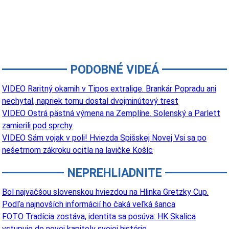
PODOBNÉ VIDEÁ
VIDEO Raritný okamih v Tipos extralige. Brankár Popradu ani
nechytal, napriek tomu dostal dvojminútový trest
VIDEO Ostrá pästná výmena na Zemplíne. Solenský a Parlett
zamierili pod sprchy
VIDEO Sám vojak v poli! Hviezda Spišskej Novej Vsi sa po
nešetrnom zákroku ocitla na lavičke Košíc
NEPREHLIADNITE
Bol najväčšou slovenskou hviezdou na Hlinka Gretzky Cup.
Podľa najnovších informácií ho čaká veľká šanca
FOTO Tradícia zostáva, identita sa posúva: HK Skalica
vstupuje do novej kapitoly svojej histórie