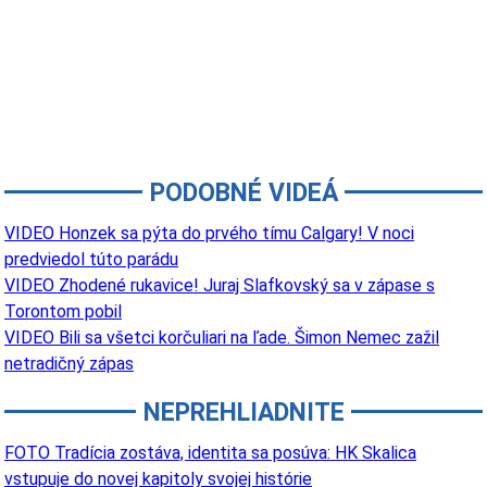
PODOBNÉ VIDEÁ
VIDEO Honzek sa pýta do prvého tímu Calgary! V noci
predviedol túto parádu
VIDEO Zhodené rukavice! Juraj Slafkovský sa v zápase s
Torontom pobil
VIDEO Bili sa všetci korčuliari na ľade. Šimon Nemec zažil
netradičný zápas
NEPREHLIADNITE
FOTO Tradícia zostáva, identita sa posúva: HK Skalica
vstupuje do novej kapitoly svojej histórie