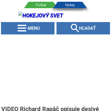
MENU
HĽADAŤ
VIDEO Richard Rapáč opisuje desivé