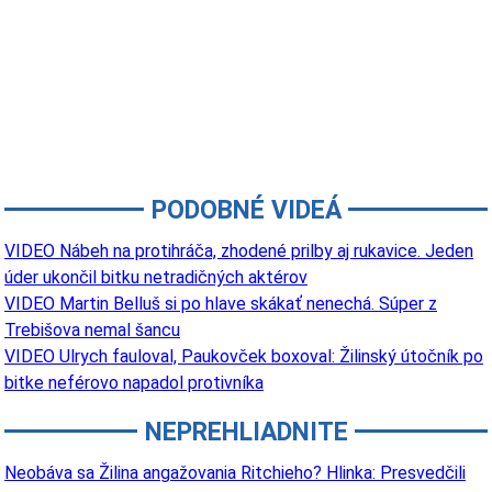
PODOBNÉ VIDEÁ
VIDEO Nábeh na protihráča, zhodené prilby aj rukavice. Jeden
úder ukončil bitku netradičných aktérov
VIDEO Martin Belluš si po hlave skákať nenechá. Súper z
Trebišova nemal šancu
VIDEO Ulrych fauloval, Paukovček boxoval: Žilinský útočník po
bitke neférovo napadol protivníka
NEPREHLIADNITE
Neobáva sa Žilina angažovania Ritchieho? Hlinka: Presvedčili