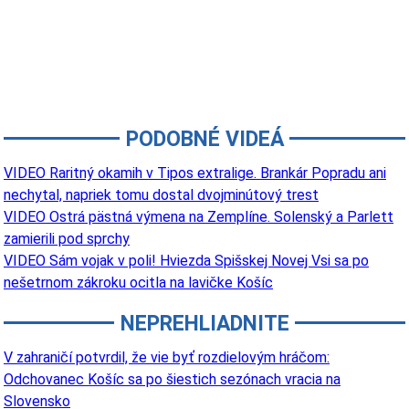
PODOBNÉ VIDEÁ
VIDEO Raritný okamih v Tipos extralige. Brankár Popradu ani
nechytal, napriek tomu dostal dvojminútový trest
VIDEO Ostrá pästná výmena na Zemplíne. Solenský a Parlett
zamierili pod sprchy
VIDEO Sám vojak v poli! Hviezda Spišskej Novej Vsi sa po
nešetrnom zákroku ocitla na lavičke Košíc
NEPREHLIADNITE
V zahraničí potvrdil, že vie byť rozdielovým hráčom:
Odchovanec Košíc sa po šiestich sezónach vracia na
Slovensko