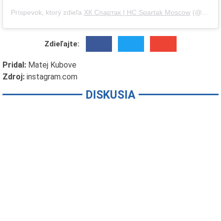
Príspevok, ktorý zdieľa
ХК Спартак | HC Spartak Moscow
(@spartak_hc),
Zdieľajte:
Pridal:
Matej Kubove
Zdroj:
instagram.com
DISKUSIA