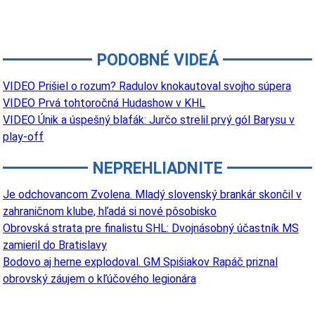
PODOBNÉ VIDEÁ
VIDEO Prišiel o rozum? Radulov knokautoval svojho súpera
VIDEO Prvá tohtoročná Hudashow v KHL
VIDEO Únik a úspešný blafák: Jurčo strelil prvý gól Barysu v
play-off
NEPREHLIADNITE
Je odchovancom Zvolena. Mladý slovenský brankár skončil v
zahraničnom klube, hľadá si nové pôsobisko
Obrovská strata pre finalistu SHL: Dvojnásobný účastník MS
zamieril do Bratislavy
Bodovo aj herne explodoval. GM Spišiakov Rapáč priznal
obrovský záujem o kľúčového legionára