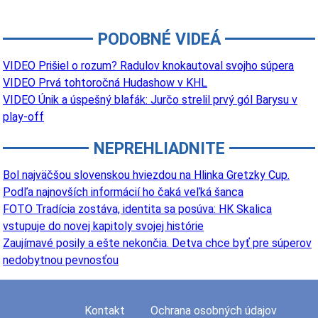
PODOBNÉ VIDEÁ
VIDEO Prišiel o rozum? Radulov knokautoval svojho súpera
VIDEO Prvá tohtoročná Hudashow v KHL
VIDEO Únik a úspešný blafák: Jurčo strelil prvý gól Barysu v
play-off
NEPREHLIADNITE
Bol najväčšou slovenskou hviezdou na Hlinka Gretzky Cup.
Podľa najnovších informácií ho čaká veľká šanca
FOTO Tradícia zostáva, identita sa posúva: HK Skalica
vstupuje do novej kapitoly svojej histórie
Zaujímavé posily a ešte nekončia. Detva chce byť pre súperov
nedobytnou pevnosťou
Kontakt
Ochrana osobných údajov