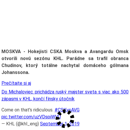
MOSKVA - Hokejisti CSKA Moskva a Avangardu Omsk
otvorili novú sezónu KHL. Parádne sa trafil obranca
Chudinov, ktorý totálne nachytal domáceho gólmana
Johanssona.
Prečítajte si aj
Do Michaloviec prichádza ruský majster sveta s viac ako 500
zápasmi v KHL, končí fínsky útočník
Come on that's ridiculous.
#CSKvsAVG
pic.twitter.com/uzVDspiWVU
— KHL (@khl_eng)
September 1, 2019