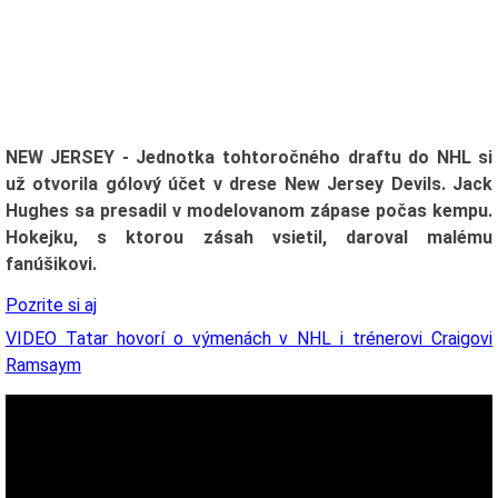
NEW JERSEY - Jednotka tohtoročného draftu do NHL si
už otvorila gólový účet v drese New Jersey Devils. Jack
Hughes sa presadil v modelovanom zápase počas kempu.
Hokejku, s ktorou zásah vsietil, daroval malému
fanúšikovi.
Pozrite si aj
VIDEO Tatar hovorí o výmenách v NHL i trénerovi Craigovi
Ramsaym