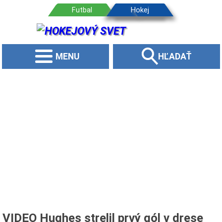
MENU
HĽADAŤ
VIDEO Hughes strelil prvý gól v drese