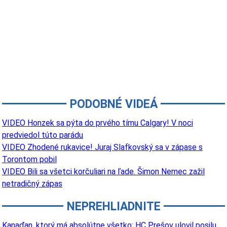
PODOBNÉ VIDEÁ
VIDEO Honzek sa pýta do prvého tímu Calgary! V noci
predviedol túto parádu
VIDEO Zhodené rukavice! Juraj Slafkovský sa v zápase s
Torontom pobil
VIDEO Bili sa všetci korčuliari na ľade. Šimon Nemec zažil
netradičný zápas
NEPREHLIADNITE
Kanaďan, ktorý má absolútne všetko: HC Prešov ulovil posilu