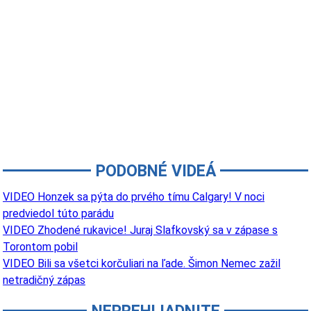
PODOBNÉ VIDEÁ
VIDEO Honzek sa pýta do prvého tímu Calgary! V noci
predviedol túto parádu
VIDEO Zhodené rukavice! Juraj Slafkovský sa v zápase s
Torontom pobil
VIDEO Bili sa všetci korčuliari na ľade. Šimon Nemec zažil
netradičný zápas