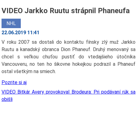
VIDEO Jarkko Ruutu strápnil Phaneufa
NHL
22.06.2019 11:41
V roku 2007 sa dostali do kontaktu fínsky zlý muž Jarkko
Ruutu a kanadský obranca Dion Phaneuf. Druhý menovaný sa
chcel s veľkou chuťou pustiť do vtedajšieho útočníka
Vancouveru, no ten ho šikovne hokejkou podrazil a Phaneuf
ostal všetkým na smiech.
Pozrite si aj
VIDEO Bitkár Avery provokoval Brodeura: Pri podávaní rúk sa
obišli