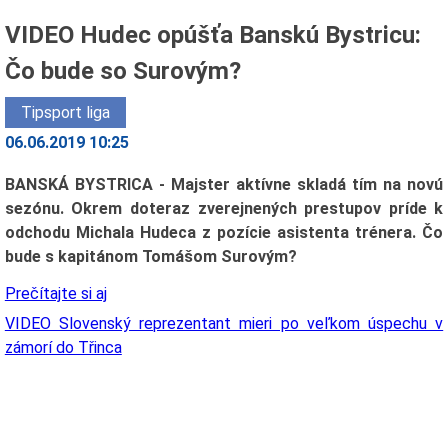
VIDEO Hudec opúšťa Banskú Bystricu:
Čo bude so Surovým?
Tipsport liga
06.06.2019 10:25
BANSKÁ BYSTRICA - Majster aktívne skladá tím na novú
sezónu. Okrem doteraz zverejnených prestupov príde k
odchodu Michala Hudeca z pozície asistenta trénera. Čo
bude s kapitánom Tomášom Surovým?
Prečítajte si aj
VIDEO Slovenský reprezentant mieri po veľkom úspechu v
zámorí do Třinca