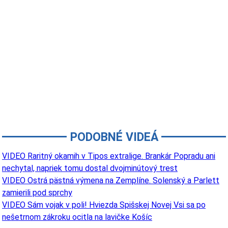
PODOBNÉ VIDEÁ
VIDEO Raritný okamih v Tipos extralige. Brankár Popradu ani
nechytal, napriek tomu dostal dvojminútový trest
VIDEO Ostrá pästná výmena na Zemplíne. Solenský a Parlett
zamierili pod sprchy
VIDEO Sám vojak v poli! Hviezda Spišskej Novej Vsi sa po
nešetrnom zákroku ocitla na lavičke Košíc