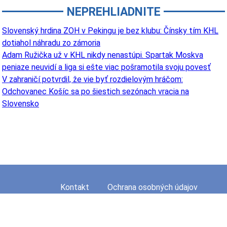
NEPREHLIADNITE
Slovenský hrdina ZOH v Pekingu je bez klubu: Čínsky tím KHL
dotiahol náhradu zo zámoria
Adam Ružička už v KHL nikdy nenastúpi. Spartak Moskva
peniaze neuvidí a liga si ešte viac pošramotila svoju povesť
V zahraničí potvrdil, že vie byť rozdielovým hráčom:
Odchovanec Košíc sa po šiestich sezónach vracia na
Slovensko
Kontakt
Ochrana osobných údajov
Mapa stránky