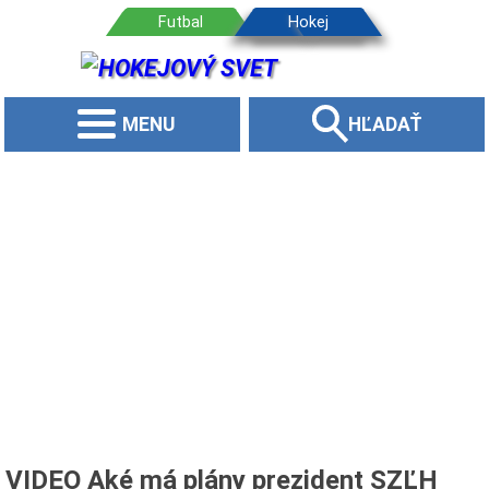
MENU
HĽADAŤ
VIDEO Aké má plány prezident SZĽH