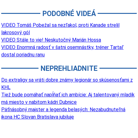
PODOBNÉ VIDEÁ
VIDEO Tomáš Pobežal sa nezľakol, proti Kanade strelil
lakrosový gól
VIDEO Stále to vie! Neskutočný Marián Hossa
VIDEO Enormná radosť v šatni osemnástky, tréner Tartaľ
dostal poriadnu ranu
NEPREHLIADNITE
Do extraligy sa vráti dobre známy legionár so skúsenosťami z
KHL
Tiež bude pomáhať napĺňať ich ambície: Aj talentovaný mladík
má miesto v nabitom kádri Dubnice
Päťnásobný majster a legenda belasých: Nezabudnuteľná
ikona HC Slovan Bratislava jubiluje