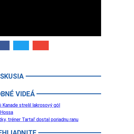
ISKUSIA
BNÉ VIDEÁ
Kanade strelil lakrosový gól
 Hossa
y, tréner Tartaľ dostal poriadnu ranu
EHLIADNITE