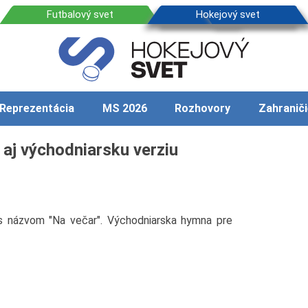
Reprezentácia
MS 2026
Rozhovory
Zahraniči
aj východniarsku verziu
s názvom "Na večar". Východniarska hymna pre