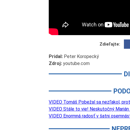
Zdieľajte:
Pridal:
Peter Koropecký
Zdroj:
youtube.com
D
PODO
VIDEO Tomáš Pobežal sa nezľakol, proti 
VIDEO Stále to vie! Neskutočný Marián
VIDEO Enormná radosť v šatni osemnástk
NEPR