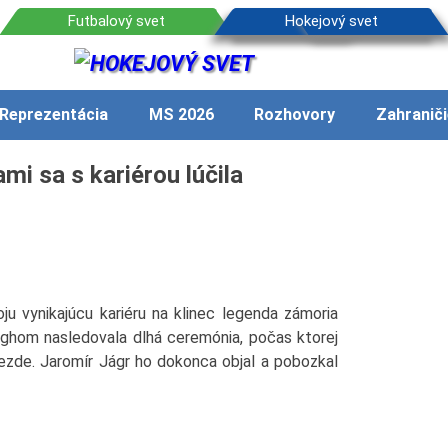
Reprezentácia
MS 2026
Rozhovory
Zahraniči
i sa s kariérou lúčila
ju vynikajúcu kariéru na klinec legenda zámoria
rghom nasledovala dlhá ceremónia, počas ktorej
viezde. Jaromír Jágr ho dokonca objal a pobozkal