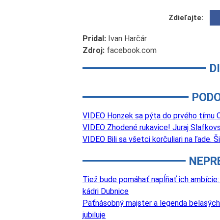
Zdieľajte:
Pridal:
Ivan Harčár
Zdroj:
facebook.com
D
PODO
VIDEO Honzek sa pýta do prvého tímu Ca
VIDEO Zhodené rukavice! Juraj Slafkovs
VIDEO Bili sa všetci korčuliari na ľade.
NEPR
Tiež bude pomáhať napĺňať ich ambície:
kádri Dubnice
Päťnásobný majster a legenda belasých
jubiluje