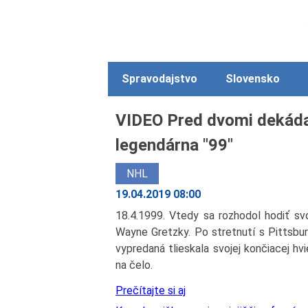
Spravodajstvo
Slovensko
VIDEO Pred dvomi dekádam
legendárna "99"
NHL
19.04.2019 08:00
18.4.1999. Vtedy sa rozhodol hodiť svo
Wayne Gretzky. Po stretnutí s Pittsbu
vypredaná tlieskala svojej končiacej h
na čelo.
Prečítajte si aj