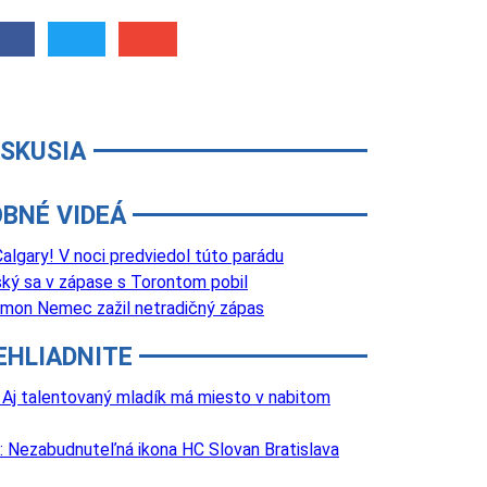
ISKUSIA
BNÉ VIDEÁ
lgary! V noci predviedol túto parádu
ký sa v zápase s Torontom pobil
 Šimon Nemec zažil netradičný zápas
EHLIADNITE
 Aj talentovaný mladík má miesto v nabitom
: Nezabudnuteľná ikona HC Slovan Bratislava