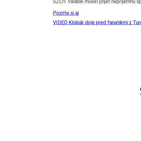
SZĽH. Valábik musel prijať nepríjemnú 
Pozrite si aj
VIDEO Klobúk dole pred fanatikmi z Tur