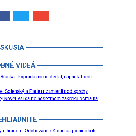
ISKUSIA
BNÉ VIDEÁ
 Brankár Popradu ani nechytal, napriek tomu
 Solenský a Parlett zamierili pod sprchy
j Novej Vsi sa po nešetrnom zákroku ocitla na
EHLIADNITE
lovým hráčom: Odchovanec Košíc sa po šiestich