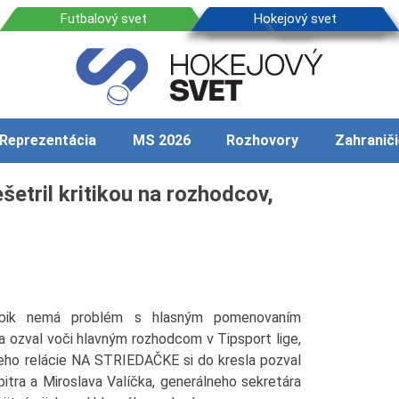
Reprezentácia
MS 2026
Rozhovory
Zahraniči
etril kritikou na rozhodcov,
lábik nemá problém s hlasným pomenovaním
 ozval voči hlavným rozhodcom v Tipsport lige,
V jeho relácie NA STRIEDAČKE si do kresla pozval
itra a Miroslava Valíčka, generálneho sekretára