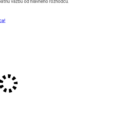
spätnú väzbu od hlavného rozhodcu.
ca!