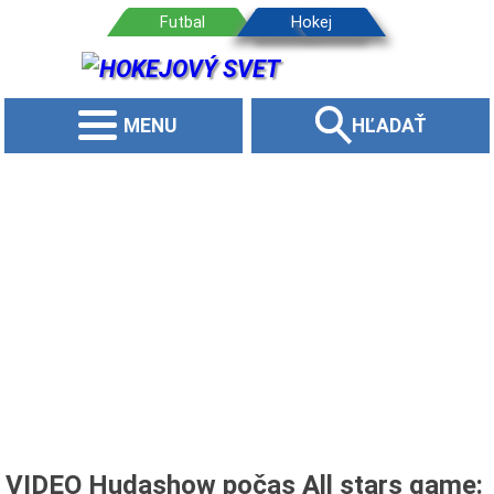
MENU
HĽADAŤ
VIDEO Hudashow počas All stars game: