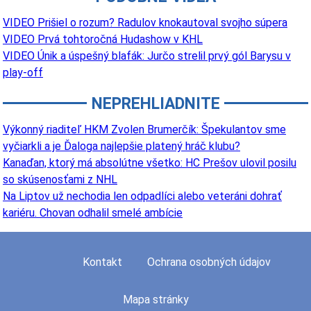
VIDEO Prišiel o rozum? Radulov knokautoval svojho súpera
VIDEO Prvá tohtoročná Hudashow v KHL
VIDEO Únik a úspešný blafák: Jurčo strelil prvý gól Barysu v
play-off
NEPREHLIADNITE
Výkonný riaditeľ HKM Zvolen Brumerčík: Špekulantov sme
vyčiarkli a je Ďaloga najlepšie platený hráč klubu?
Kanaďan, ktorý má absolútne všetko: HC Prešov ulovil posilu
so skúsenosťami z NHL
Na Liptov už nechodia len odpadlíci alebo veteráni dohrať
kariéru. Chovan odhalil smelé ambície
Kontakt
Ochrana osobných údajov
Mapa stránky