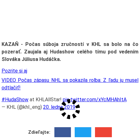
KAZAŇ - Počas súboja zručností v KHL sa bolo na čo
pozerať. Zaujala aj Hudashow celého tímu pod vedením
Slováka Júliusa Hudáčka.
Pozrite si aj
VIDEO Počas zápasu NHL sa pokazila rolba: Z ľadu ju musel
odtlačiť!
#HudaShow
at KHLAllStar!
pic.twitter.com/xYcMHAhItA
— KHL (@khl_eng)
20. ledna 2019
Zdieľajte: