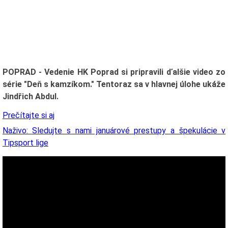
POPRAD - Vedenie HK Poprad si pripravili ďalšie video zo
série "Deň s kamzíkom." Tentoraz sa v hlavnej úlohe ukáže
Jindřich Abdul.
Prečítajte si aj
Naživo: Sledujte s nami januárové prestupy a špekulácie v
Tipsport lige