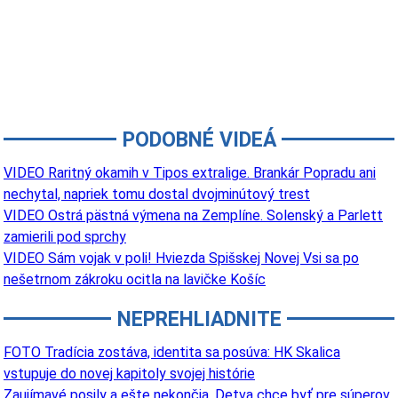
PODOBNÉ VIDEÁ
VIDEO Raritný okamih v Tipos extralige. Brankár Popradu ani
nechytal, napriek tomu dostal dvojminútový trest
VIDEO Ostrá pästná výmena na Zemplíne. Solenský a Parlett
zamierili pod sprchy
VIDEO Sám vojak v poli! Hviezda Spišskej Novej Vsi sa po
nešetrnom zákroku ocitla na lavičke Košíc
NEPREHLIADNITE
FOTO Tradícia zostáva, identita sa posúva: HK Skalica
vstupuje do novej kapitoly svojej histórie
Zaujímavé posily a ešte nekončia. Detva chce byť pre súperov