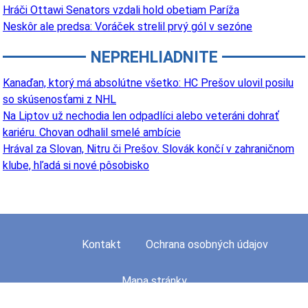
Hráči Ottawi Senators vzdali hold obetiam Paríža
Neskôr ale predsa: Voráček strelil prvý gól v sezóne
NEPREHLIADNITE
Kanaďan, ktorý má absolútne všetko: HC Prešov ulovil posilu
so skúsenosťami z NHL
Na Liptov už nechodia len odpadlíci alebo veteráni dohrať
kariéru. Chovan odhalil smelé ambície
Hrával za Slovan, Nitru či Prešov. Slovák končí v zahraničnom
klube, hľadá si nové pôsobisko
Kontakt
Ochrana osobných údajov
Mapa stránky