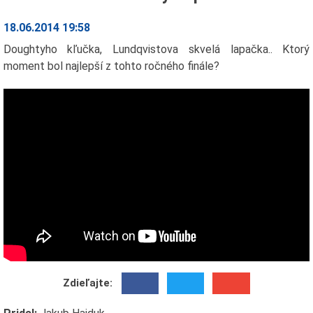
18.06.2014 19:58
Doughtyho kľučka, Lundqvistova skvelá lapačka.. Ktorý
moment bol najlepší z tohto ročného finále?
Zdieľajte: