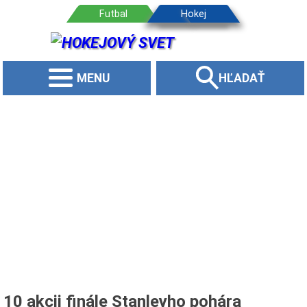
MENU
HĽADAŤ
10 akcii finále Stanleyho pohára