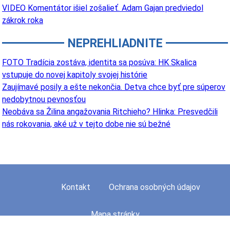
VIDEO Komentátor išiel zošalieť. Adam Gajan predviedol
zákrok roka
NEPREHLIADNITE
FOTO Tradícia zostáva, identita sa posúva: HK Skalica
vstupuje do novej kapitoly svojej histórie
Zaujímavé posily a ešte nekončia. Detva chce byť pre súperov
nedobytnou pevnosťou
Neobáva sa Žilina angažovania Ritchieho? Hlinka: Presvedčili
nás rokovania, aké už v tejto dobe nie sú bežné
Kontakt
Ochrana osobných údajov
Mapa stránky