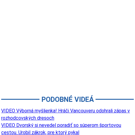
PODOBNÉ VIDEÁ
VIDEO Výborná myšlienka! Hráči Vancouveru odohrali zápas v
rozhodcovských dresoch
VIDEO Dvorský si nevedel poradiť so súperom športovou
cestou. Urobil zákrok, pre ktorý pykal