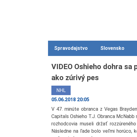
Spravodajstvo
Slovensko
VIDEO Oshieho dohra sa p
ako zúrivý pes
NHL
05.06.2018 20:05
V 47. minúte obranca z Vegas Brayden
Capitals Oshieho T.J. Obranca McNabb sa
rozhodcovia museli držať rozzúreného 
Následne na ľade bolo veľmi horúco, kd