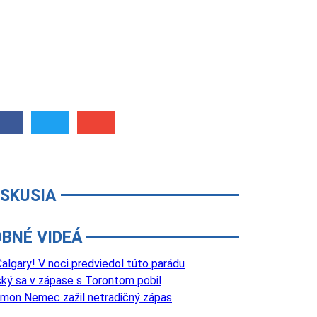
ISKUSIA
BNÉ VIDEÁ
lgary! V noci predviedol túto parádu
ký sa v zápase s Torontom pobil
 Šimon Nemec zažil netradičný zápas