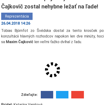
Čajkovič zostal nehybne ležať na ľade!
Reprezentácia
26.04.2018 14:26
Tobias Björnfot zo Švédska dostal za tento krosček po
konzultácii hlavných rozhodcov napokon len dve minúty, hoci
sa
Maxim Čajkovič
len veľmi ťažko dvíhal z ľadu.
Zdieľajte:
Pridal:
Katarína Vanišová