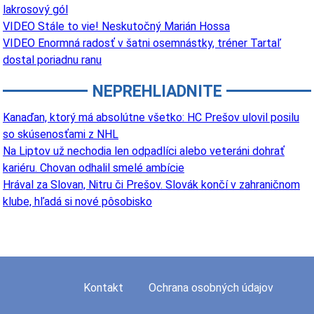
lakrosový gól
VIDEO Stále to vie! Neskutočný Marián Hossa
VIDEO Enormná radosť v šatni osemnástky, tréner Tartaľ
dostal poriadnu ranu
NEPREHLIADNITE
Kanaďan, ktorý má absolútne všetko: HC Prešov ulovil posilu
so skúsenosťami z NHL
Na Liptov už nechodia len odpadlíci alebo veteráni dohrať
kariéru. Chovan odhalil smelé ambície
Hrával za Slovan, Nitru či Prešov. Slovák končí v zahraničnom
klube, hľadá si nové pôsobisko
Kontakt
Ochrana osobných údajov