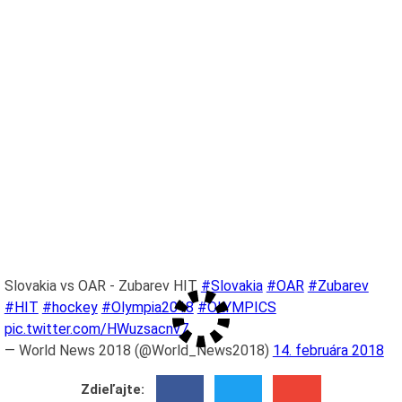
Slovakia vs OAR - Zubarev HIT
#Slovakia
#OAR
#Zubarev
#HIT
#hockey
#Olympia2018
#OLYMPICS
pic.twitter.com/HWuzsacnv7
— World News 2018 (@World_News2018)
14. februára 2018
Zdieľajte: