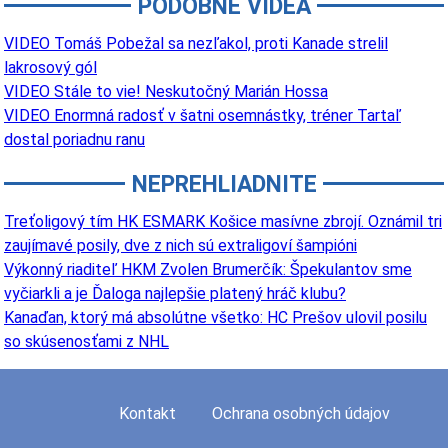
PODOBNÉ VIDEÁ
VIDEO Tomáš Pobežal sa nezľakol, proti Kanade strelil
lakrosový gól
VIDEO Stále to vie! Neskutočný Marián Hossa
VIDEO Enormná radosť v šatni osemnástky, tréner Tartaľ
dostal poriadnu ranu
NEPREHLIADNITE
Treťoligový tím HK ESMARK Košice masívne zbrojí. Oznámil tri
zaujímavé posily, dve z nich sú extraligoví šampióni
Výkonný riaditeľ HKM Zvolen Brumerčík: Špekulantov sme
vyčiarkli a je Ďaloga najlepšie platený hráč klubu?
Kanaďan, ktorý má absolútne všetko: HC Prešov ulovil posilu
so skúsenosťami z NHL
Kontakt
Ochrana osobných údajov