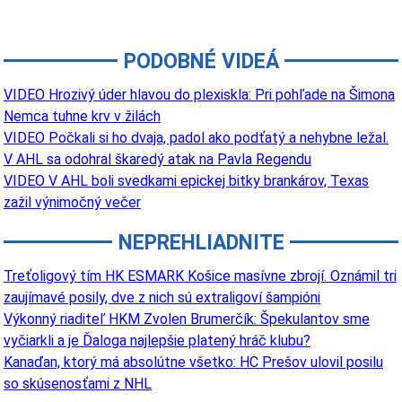
PODOBNÉ VIDEÁ
VIDEO Hrozivý úder hlavou do plexiskla: Pri pohľade na Šimona
Nemca tuhne krv v žilách
VIDEO Počkali si ho dvaja, padol ako podťatý a nehybne ležal.
V AHL sa odohral škaredý atak na Pavla Regendu
VIDEO V AHL boli svedkami epickej bitky brankárov, Texas
zažil výnimočný večer
NEPREHLIADNITE
Treťoligový tím HK ESMARK Košice masívne zbrojí. Oznámil tri
zaujímavé posily, dve z nich sú extraligoví šampióni
Výkonný riaditeľ HKM Zvolen Brumerčík: Špekulantov sme
vyčiarkli a je Ďaloga najlepšie platený hráč klubu?
Kanaďan, ktorý má absolútne všetko: HC Prešov ulovil posilu
so skúsenosťami z NHL