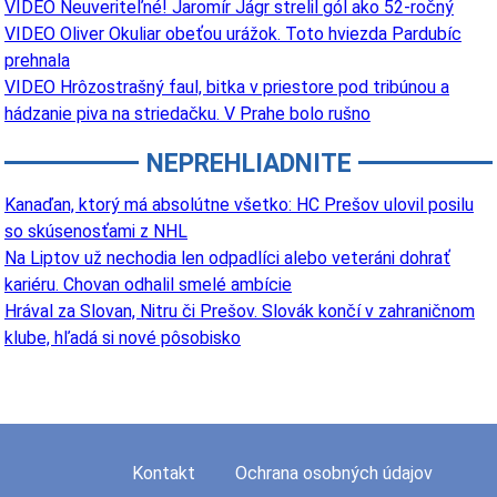
VIDEO Neuveriteľné! Jaromír Jágr strelil gól ako 52-ročný
VIDEO Oliver Okuliar obeťou urážok. Toto hviezda Pardubíc
prehnala
VIDEO Hrôzostrašný faul, bitka v priestore pod tribúnou a
hádzanie piva na striedačku. V Prahe bolo rušno
NEPREHLIADNITE
Kanaďan, ktorý má absolútne všetko: HC Prešov ulovil posilu
so skúsenosťami z NHL
Na Liptov už nechodia len odpadlíci alebo veteráni dohrať
kariéru. Chovan odhalil smelé ambície
Hrával za Slovan, Nitru či Prešov. Slovák končí v zahraničnom
klube, hľadá si nové pôsobisko
Kontakt
Ochrana osobných údajov