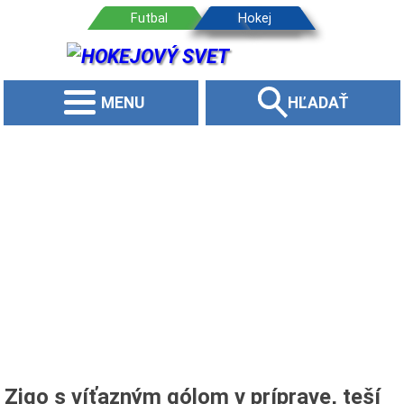
MENU
HĽADAŤ
Zigo s víťazným gólom v príprave, teší