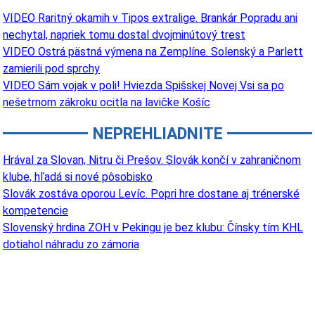
VIDEO Raritný okamih v Tipos extralige. Brankár Popradu ani
nechytal, napriek tomu dostal dvojminútový trest
VIDEO Ostrá pästná výmena na Zemplíne. Solenský a Parlett
zamierili pod sprchy
VIDEO Sám vojak v poli! Hviezda Spišskej Novej Vsi sa po
nešetrnom zákroku ocitla na lavičke Košíc
NEPREHLIADNITE
Hrával za Slovan, Nitru či Prešov. Slovák končí v zahraničnom
klube, hľadá si nové pôsobisko
Slovák zostáva oporou Levíc. Popri hre dostane aj trénerské
kompetencie
Slovenský hrdina ZOH v Pekingu je bez klubu: Čínsky tím KHL
dotiahol náhradu zo zámoria