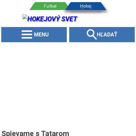
MENU
HĽADAŤ
Spievame s Tatarom