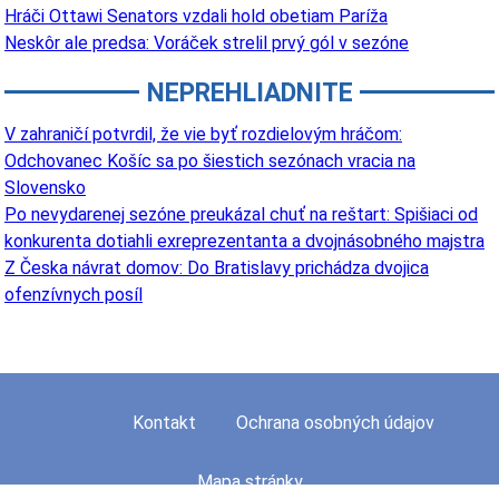
Hráči Ottawi Senators vzdali hold obetiam Paríža
Neskôr ale predsa: Voráček strelil prvý gól v sezóne
NEPREHLIADNITE
V zahraničí potvrdil, že vie byť rozdielovým hráčom:
Odchovanec Košíc sa po šiestich sezónach vracia na
Slovensko
Po nevydarenej sezóne preukázal chuť na reštart: Spišiaci od
konkurenta dotiahli exreprezentanta a dvojnásobného majstra
Z Česka návrat domov: Do Bratislavy prichádza dvojica
ofenzívnych posíl
Kontakt
Ochrana osobných údajov
Mapa stránky