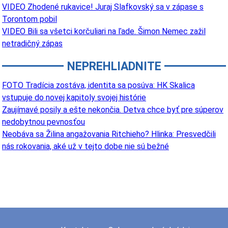
VIDEO Zhodené rukavice! Juraj Slafkovský sa v zápase s
Torontom pobil
VIDEO Bili sa všetci korčuliari na ľade. Šimon Nemec zažil
netradičný zápas
NEPREHLIADNITE
FOTO Tradícia zostáva, identita sa posúva: HK Skalica
vstupuje do novej kapitoly svojej histórie
Zaujímavé posily a ešte nekončia. Detva chce byť pre súperov
nedobytnou pevnosťou
Neobáva sa Žilina angažovania Ritchieho? Hlinka: Presvedčili
nás rokovania, aké už v tejto dobe nie sú bežné