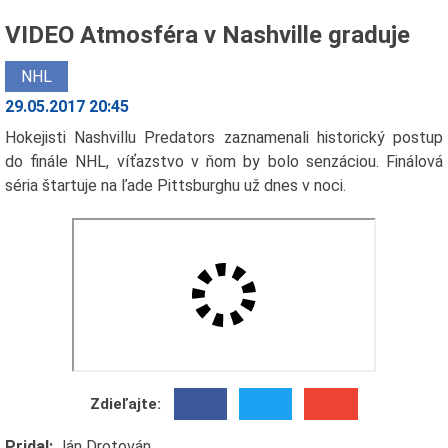
VIDEO Atmosféra v Nashville graduje
NHL
29.05.2017 20:45
Hokejisti Nashvillu Predators zaznamenali historický postup
do finále NHL, víťazstvo v ňom by bolo senzáciou. Finálová
séria štartuje na ľade Pittsburghu už dnes v noci.
Zdieľajte:
Pridal:
Ján Drotován