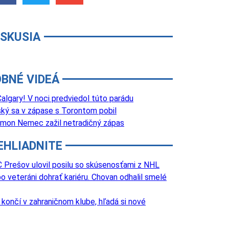
ISKUSIA
BNÉ VIDEÁ
lgary! V noci predviedol túto parádu
ký sa v zápase s Torontom pobil
 Šimon Nemec zažil netradičný zápas
EHLIADNITE
 Prešov ulovil posilu so skúsenosťami z NHL
o veteráni dohrať kariéru. Chovan odhalil smelé
k končí v zahraničnom klube, hľadá si nové