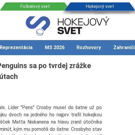
Reprezentácia
MS 2026
Rozhovory
Zahraniči
enguins sa po tvrdej zrážke
nútach
als. Líder "Pens" Crosby musel do šatne už po
ejku dvoch na jedného ho najprv trafil hokejkou
šček Matta Niskanena na hlavu zranil útočníka
 minút, kým mu pomohli do šatne. Crosbyho stav