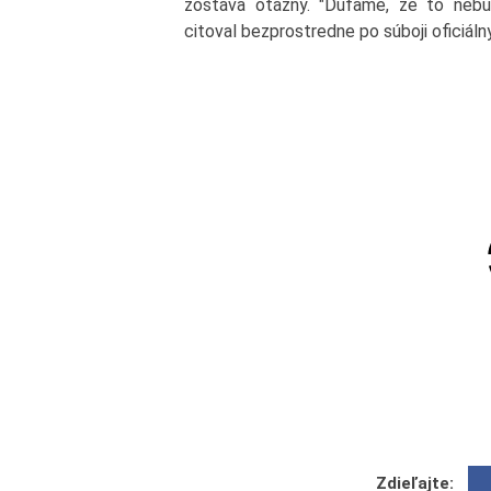
zostáva otázny. "Dúfame, že to neb
citoval bezprostredne po súboji oficiáln
Zdieľajte: