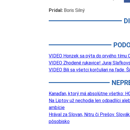
Pridal:
Boris Silný
D
PODO
VIDEO Honzek sa pýta do prvého tímu Ca
VIDEO Zhodené rukavice! Juraj Slafkovs
VIDEO Bili sa všetci korčuliari na ľade.
NEPR
Kanaďan, ktorý má absolútne všetko: HC
Na Liptov už nechodia len odpadlíci aleb
ambície
Hrával za Slovan, Nitru či Prešov. Slová
pôsobisko