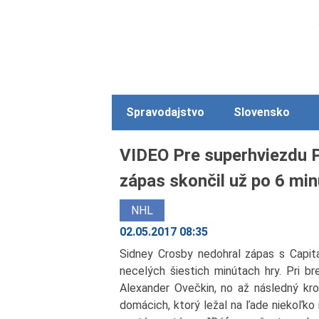
Spravodajstvo
Slovensko
VIDEO Pre superhviezdu P
zápas skončil už po 6 mi
NHL
02.05.2017 08:35
Sidney Crosby nedohral zápas s Capit
necelých šiestich minútach hry. Pri br
Alexander Ovečkin, no až následný kro
domácich, ktorý ležal na ľade niekoľko