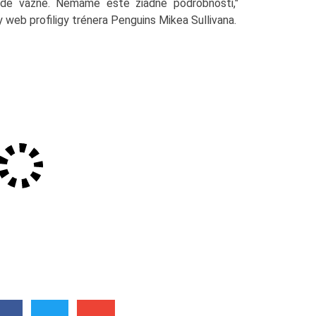
ude vážne. Nemáme ešte žiadne podrobnosti,"
y web profiligy trénera Penguins Mikea Sullivana.