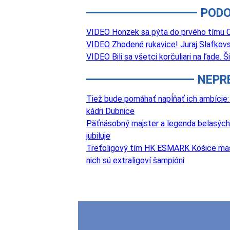
PODO
VIDEO Honzek sa pýta do prvého tímu Ca
VIDEO Zhodené rukavice! Juraj Slafkovs
VIDEO Bili sa všetci korčuliari na ľade.
NEPR
Tiež bude pomáhať napĺňať ich ambície:
kádri Dubnice
Päťnásobný majster a legenda belasých
jubiluje
Treťoligový tím HK ESMARK Košice masívn
nich sú extraligoví šampióni