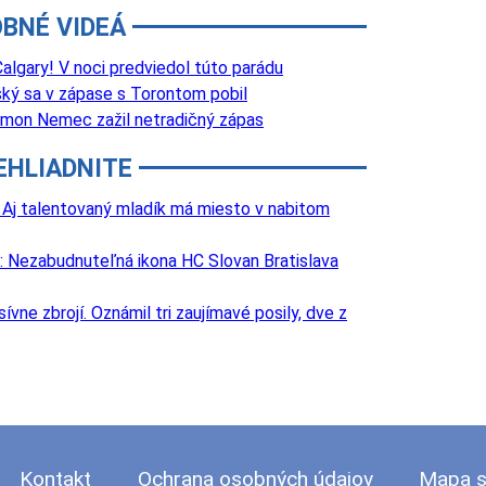
BNÉ VIDEÁ
lgary! V noci predviedol túto parádu
ký sa v zápase s Torontom pobil
 Šimon Nemec zažil netradičný zápas
EHLIADNITE
 Aj talentovaný mladík má miesto v nabitom
: Nezabudnuteľná ikona HC Slovan Bratislava
e zbrojí. Oznámil tri zaujímavé posily, dve z
Kontakt
Ochrana osobných údajov
Mapa s