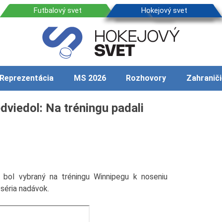
Reprezentácia
MS 2026
Rozhovory
Zahraniči
viedol: Na tréningu padali
bol vybraný na tréningu Winnipegu k noseniu
séria nadávok.