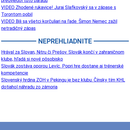
predviedol túto parádu
VIDEO Zhodené rukavice! Juraj Slafkovský sa v zápase s
Torontom pobil
VIDEO Bili sa všetci korčuliari na ľade. Šimon Nemec zažil
netradičný zápas
NEPREHLIADNITE
Hrával za Slovan, Nitru či Prešov. Slovák končí v zahraničnom
klube, hľadá si nové pôsobisko
Slovák zostáva oporou Levíc. Popri hre dostane aj trénerské
kompetencie
Slovenský hrdina ZOH v Pekingu je bez klubu: Čínsky tím KHL
dotiahol náhradu zo zámoria