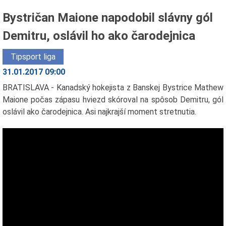
Bystričan Maione napodobil slávny gól
Demitru, oslávil ho ako čarodejnica
Tipsport liga
31.01.2017 09:00
BRATISLAVA - Kanadský hokejista z Banskej Bystrice Mathew
Maione počas zápasu hviezd skóroval na spôsob Demitru, gól
oslávil ako čarodejnica. Asi najkrajší moment stretnutia.