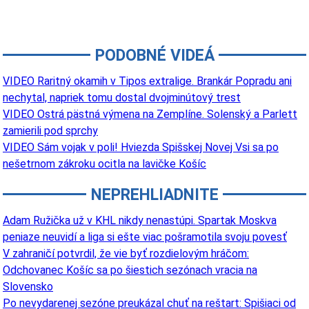
PODOBNÉ VIDEÁ
VIDEO Raritný okamih v Tipos extralige. Brankár Popradu ani
nechytal, napriek tomu dostal dvojminútový trest
VIDEO Ostrá pästná výmena na Zemplíne. Solenský a Parlett
zamierili pod sprchy
VIDEO Sám vojak v poli! Hviezda Spišskej Novej Vsi sa po
nešetrnom zákroku ocitla na lavičke Košíc
NEPREHLIADNITE
Adam Ružička už v KHL nikdy nenastúpi. Spartak Moskva
peniaze neuvidí a liga si ešte viac pošramotila svoju povesť
V zahraničí potvrdil, že vie byť rozdielovým hráčom:
Odchovanec Košíc sa po šiestich sezónach vracia na
Slovensko
Po nevydarenej sezóne preukázal chuť na reštart: Spišiaci od