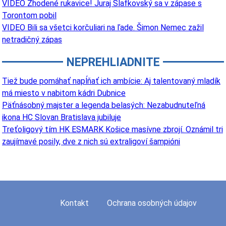
VIDEO Zhodené rukavice! Juraj Slafkovský sa v zápase s
Torontom pobil
VIDEO Bili sa všetci korčuliari na ľade. Šimon Nemec zažil
netradičný zápas
NEPREHLIADNITE
Tiež bude pomáhať napĺňať ich ambície: Aj talentovaný mladík
má miesto v nabitom kádri Dubnice
Päťnásobný majster a legenda belasých: Nezabudnuteľná
ikona HC Slovan Bratislava jubiluje
Treťoligový tím HK ESMARK Košice masívne zbrojí. Oznámil tri
zaujímavé posily, dve z nich sú extraligoví šampióni
Kontakt
Ochrana osobných údajov