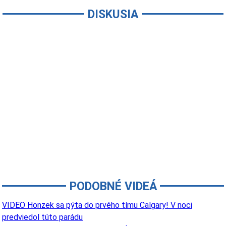
DISKUSIA
PODOBNÉ VIDEÁ
VIDEO Honzek sa pýta do prvého tímu Calgary! V noci
predviedol túto parádu