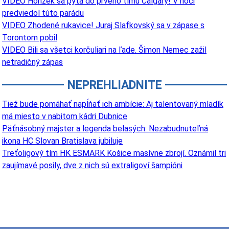
VIDEO Honzek sa pýta do prvého tímu Calgary! V noci
predviedol túto parádu
VIDEO Zhodené rukavice! Juraj Slafkovský sa v zápase s
Torontom pobil
VIDEO Bili sa všetci korčuliari na ľade. Šimon Nemec zažil
netradičný zápas
NEPREHLIADNITE
Tiež bude pomáhať napĺňať ich ambície: Aj talentovaný mladík
má miesto v nabitom kádri Dubnice
Päťnásobný majster a legenda belasých: Nezabudnuteľná
ikona HC Slovan Bratislava jubiluje
Treťoligový tím HK ESMARK Košice masívne zbrojí. Oznámil tri
zaujímavé posily, dve z nich sú extraligoví šampióni