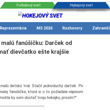
Reprezentácia
MS 2026
Rozhovory
Zahraniči
u malú fanúšičku: Darček od
mať dievčatko ešte krajšie
alú detskú tvár. Stačil jednoduchý darček. Pri
alej fanúšičke, ktorá si o to požiadala nápisom
, mohla by som dostať tvoju hokejku, prosím?"