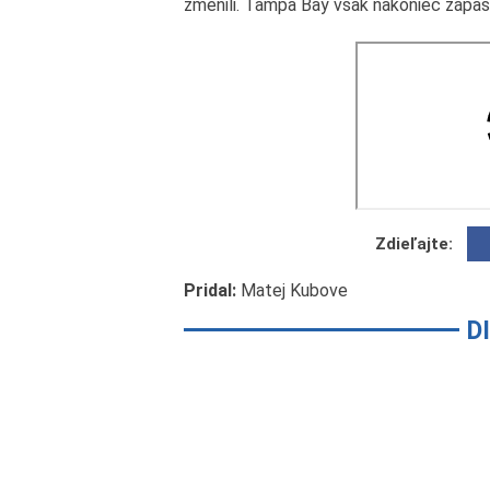
zmenili. Tampa Bay však nakoniec zápas a
Zdieľajte:
Pridal:
Matej Kubove
D