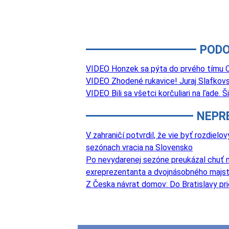
PODO
VIDEO Honzek sa pýta do prvého tímu Ca
VIDEO Zhodené rukavice! Juraj Slafkovs
VIDEO Bili sa všetci korčuliari na ľade.
NEPR
V zahraničí potvrdil, že vie byť rozdie
sezónach vracia na Slovensko
Po nevydarenej sezóne preukázal chuť na
exreprezentanta a dvojnásobného majst
Z Česka návrat domov: Do Bratislavy pri