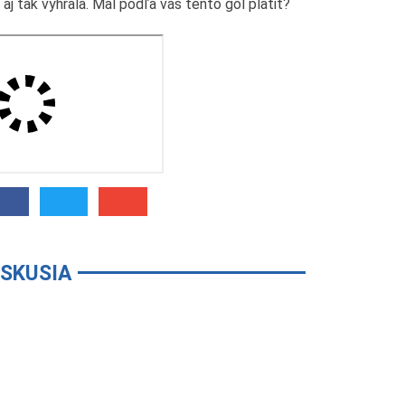
j tak vyhrala. Mal podľa vás tento gól platiť?
ISKUSIA