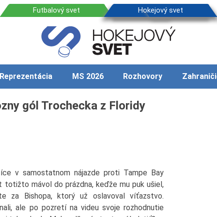
Reprezentácia
MS 2026
Rozhovory
Zahraniči
ózny gól Trochecka z Floridy
íce v samostatnom nájazde proti Tampe Bay
át totižto mávol do prázdna, keďže mu puk ušiel,
te za Bishopa, ktorý už oslavoval víťazstvo.
ali, ale po pozretí na videu svoje rozhodnutie