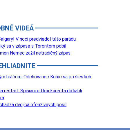
BNÉ VIDEÁ
lgary! V noci predviedol túto parádu
ký sa v zápase s Torontom pobil
 Šimon Nemec zažil netradičný zápas
EHLIADNITE
lovým hráčom: Odchovanec Košíc sa po šiestich
 reštart: Spišiaci od konkurenta dotiahli
ra
chádza dvojica ofenzívnych posíl