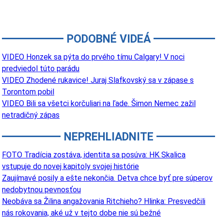
PODOBNÉ VIDEÁ
VIDEO Honzek sa pýta do prvého tímu Calgary! V noci
predviedol túto parádu
VIDEO Zhodené rukavice! Juraj Slafkovský sa v zápase s
Torontom pobil
VIDEO Bili sa všetci korčuliari na ľade. Šimon Nemec zažil
netradičný zápas
NEPREHLIADNITE
FOTO Tradícia zostáva, identita sa posúva: HK Skalica
vstupuje do novej kapitoly svojej histórie
Zaujímavé posily a ešte nekončia. Detva chce byť pre súperov
nedobytnou pevnosťou
Neobáva sa Žilina angažovania Ritchieho? Hlinka: Presvedčili
nás rokovania, aké už v tejto dobe nie sú bežné