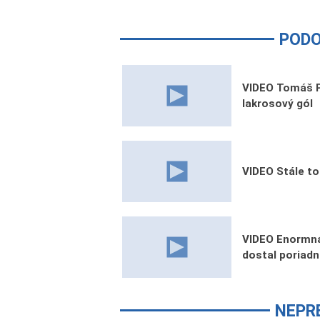
PODO
VIDEO Tomáš Po
lakrosový gól
VIDEO Stále t
VIDEO Enormná
dostal poriadn
NEPR