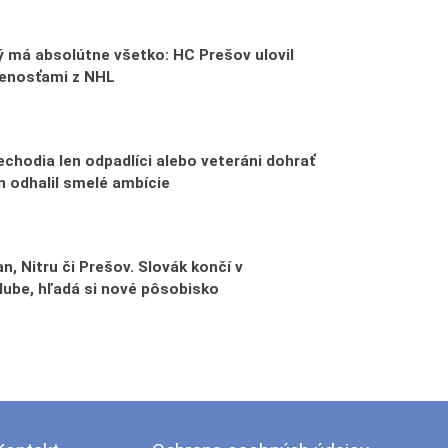
 má absolútne všetko: HC Prešov ulovil
senosťami z NHL
echodia len odpadlíci alebo veteráni dohrať
n odhalil smelé ambície
n, Nitru či Prešov. Slovák končí v
lube, hľadá si nové pôsobisko