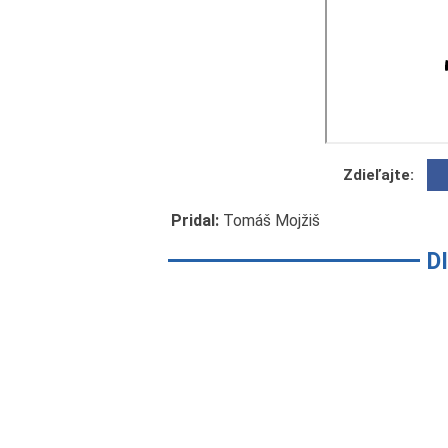
Zdieľajte:
Pridal:
Tomáš Mojžiš
D