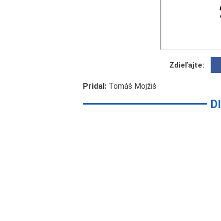
Zdieľajte:
Pridal:
Tomáš Mojžiš
D