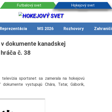
Reprezentácia
MS 2026
Rozhovory
Zahraniči
 v dokumente kanadskej
 hráča č. 38
elevízia sportsnet sa zamerala na hokejovú
V dokumente vystupujú Chára, Tatar, Gáborík,