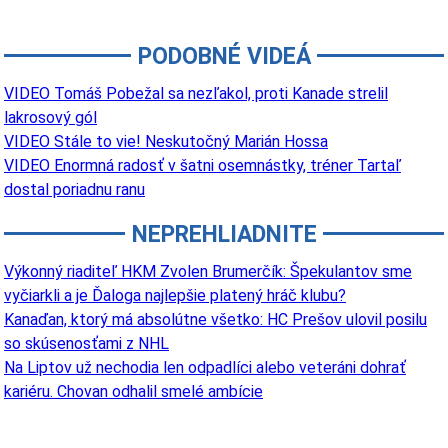
PODOBNÉ VIDEÁ
VIDEO Tomáš Pobežal sa nezľakol, proti Kanade strelil
lakrosový gól
VIDEO Stále to vie! Neskutočný Marián Hossa
VIDEO Enormná radosť v šatni osemnástky, tréner Tartaľ
dostal poriadnu ranu
NEPREHLIADNITE
Výkonný riaditeľ HKM Zvolen Brumerčík: Špekulantov sme
vyčiarkli a je Ďaloga najlepšie platený hráč klubu?
Kanaďan, ktorý má absolútne všetko: HC Prešov ulovil posilu
so skúsenosťami z NHL
Na Liptov už nechodia len odpadlíci alebo veteráni dohrať
kariéru. Chovan odhalil smelé ambície