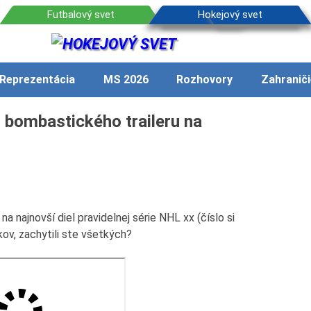
Reprezentácia
MS 2026
Rozhovory
Zahraniči
bombastického traileru na
a najnovší diel pravidelnej série NHL xx (číslo si
kov, zachytili ste všetkých?