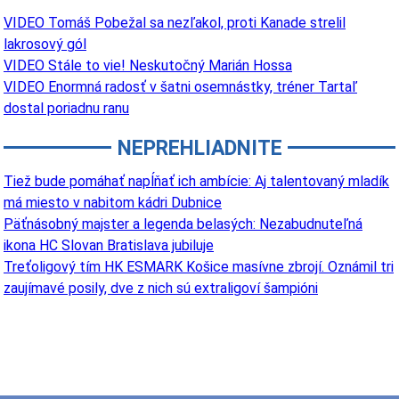
VIDEO Tomáš Pobežal sa nezľakol, proti Kanade strelil
lakrosový gól
VIDEO Stále to vie! Neskutočný Marián Hossa
VIDEO Enormná radosť v šatni osemnástky, tréner Tartaľ
dostal poriadnu ranu
NEPREHLIADNITE
Tiež bude pomáhať napĺňať ich ambície: Aj talentovaný mladík
má miesto v nabitom kádri Dubnice
Päťnásobný majster a legenda belasých: Nezabudnuteľná
ikona HC Slovan Bratislava jubiluje
Treťoligový tím HK ESMARK Košice masívne zbrojí. Oznámil tri
zaujímavé posily, dve z nich sú extraligoví šampióni